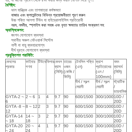
হয়, যা জলের প্রবেশ থেকে রক্ষা করার জন্য ভরাট যৌগটি দিয়ে পূর্ণ।
বৈশিষ্ট্য:
ভাল যান্ত্রিক এবং তাপমাত্রা কর্মক্ষমতা
বাজার এবং ক্লায়েন্টদের বিভিন্ন প্রয়োজনীয়তা পূরণ করুন
উচ্চ শক্তি আলগা টিউব যা হাইড্রোলাইসিস প্রতিরোধী
নরম, নমনীয়, স্প্লাইস করা সহজ এবং বৃহত ক্ষমতার তারিখ সংক্রমণ সহ
অ্যাপ্লিকেশন:
জংশন যোগাযোগ ব্যবস্থা
স্থানীয় অঞ্চল নেটওয়ার্ক সিস্টেম
নালী বা বায়ু ব্যবহারযোগ্য
দীর্ঘ দূরত্ব যোগাযোগ ব্যবস্থা
প্রযুক্তিগত পরামিতি:
কেবলের
ফাইবার
টিউবে
ফিলার
কেবল
তারের
টেনসিল শক্তি
ক্রাশ
নমন
প্রকার
গণনা
ব্যাস
ওজন
(এন)
প্রতিরোধের
ব্যাসার্ধ
(মিমি)
(কেজি /
(এন /
(মিমি)
কিমি)
100mm)
দীর্ঘ / স্বল্প
দীর্ঘ / স্বল্প
স্ট্যাটিক
মেয়াদী
মেয়াদী
/
ডায়নামিক
GYTA-2 ~
2 ~ 6
1
4
9.7
90
600/1500
300/1000
10D /
6
20D
GYTA -8 ~
8 ~ 12
2
3
9.7
90
600/1500
300/1000
10D /
12
20D
GYTA-14
14 ~
3
2
9.7
90
600/1500
300/1000
10D /
~ 18
18
20D
GYTA-20
20 ~
4
1
9.7
90
600/1500
300/1000
10D /
~ 24
24
20D