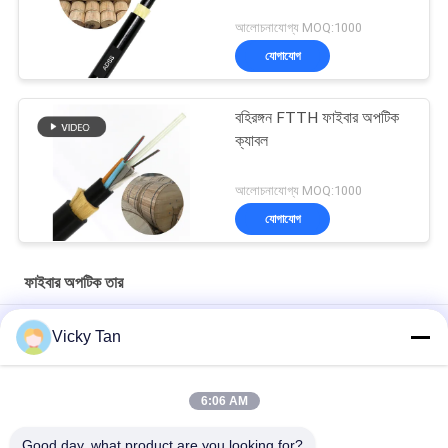
আলোচনাযোগ্য MOQ:1000
যোগাযোগ
বহিরঙ্গন FTTH ফাইবার অপটিক
ক্যাবল
আলোচনাযোগ্য MOQ:1000
যোগাযোগ
ফাইবার অপটিক তার
সিঙ্গেলমোড GJYXFCH এরিয়াল আউটডোর ফাইবার অপটিক কেবল এফটিটিএইচ সেলফ
Vicky Tan
সাপোর্টের জন্য
ADSS ডাবল শীথ ফাইবার অপটিক্যাল কেবল 24 কোর 48 কোর 96 কোর
6:06 AM
GYXTC8S 12 24 কোর G652D আউটডোর ফাইবার প্যাচ কেবল স্ব-সহায়ক
Good day, what product are you looking for?