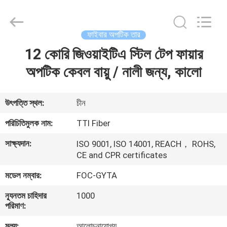
TTI
Fiber
Communication
Tech.
Co.,
ফাইবার অপটিক তার
Ltd..
All
Rights
12 কোরি জিওয়াইটিএ স্টিল টেপ ফায়ার
বাড়ি
Reserved.
অপটিক কেবল বায়ু / নালী জন্য, কালো
পণ্য
উৎপত্তি স্থল:
চীন
আমাদের
পরিচিতিমুলক নাম:
TTI Fiber
সম্পর্কে
সাক্ষ্যদান:
ISO 9001, ISO 14001, REACH， ROHS,
CE and CPR certificates
কারখানা
মডেল নম্বার:
FOC-GYTA
ভ্রমণ
ন্যূনতম চাহিদার
1000
পরিমাণ:
মান
মূল্য:
আলোচনাযোগ্য