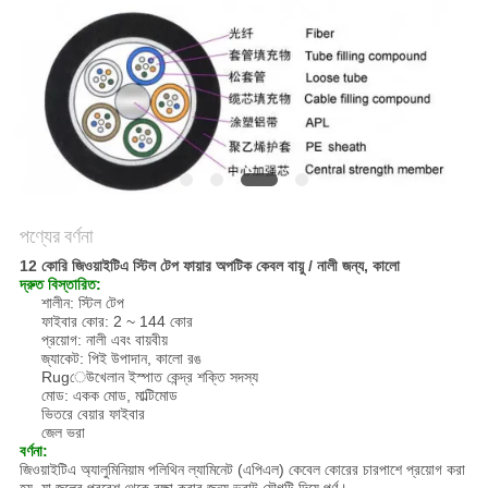
POLICY
পণ্যের বর্ণনা
12 কোরি জিওয়াইটিএ স্টিল টেপ ফায়ার অপটিক কেবল বায়ু / নালী জন্য, কালো
দ্রুত বিস্তারিত:
শালীন: স্টিল টেপ
ফাইবার কোর: 2 ~ 144 কোর
প্রয়োগ: নালী এবং বায়বীয়
জ্যাকেট: পিই উপাদান, কালো রঙ
Rugেউখেলান ইস্পাত কেন্দ্র শক্তি সদস্য
মোড: একক মোড, মাল্টিমোড
ভিতরে বেয়ার ফাইবার
জেল ভরা
বর্ণনা:
জিওয়াইটিএ অ্যালুমিনিয়াম পলিথিন ল্যামিনেট (এপিএল) কেবেল কোরের চারপাশে প্রয়োগ করা