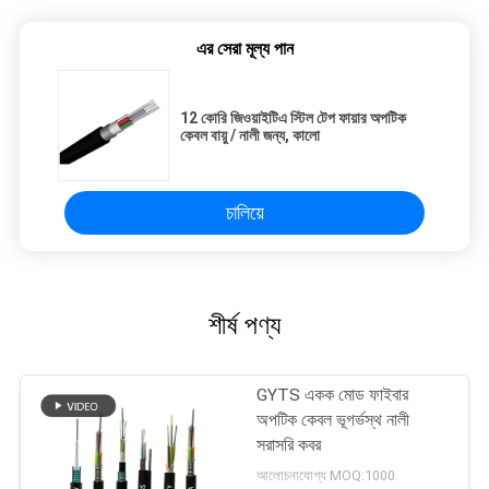
এর সেরা মূল্য পান
12 কোরি জিওয়াইটিএ স্টিল টেপ ফায়ার অপটিক
কেবল বায়ু / নালী জন্য, কালো
চালিয়ে
শীর্ষ পণ্য
GYTS একক মোড ফাইবার
অপটিক কেবল ভূগর্ভস্থ নালী
সরাসরি কবর
আলোচনাযোগ্য MOQ:1000