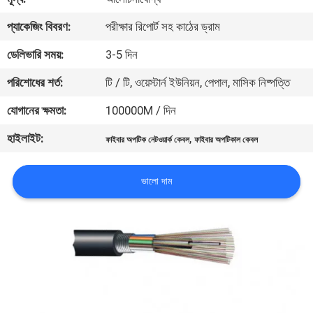
নিয়ন্ত্রণ
প্যাকেজিং বিবরণ:
পরীক্ষার রিপোর্ট সহ কাঠের ড্রাম
ডেলিভারি সময়:
3-5 দিন
যোগাযোগ
করুন
পরিশোধের শর্ত:
টি / টি, ওয়েস্টার্ন ইউনিয়ন, পেপাল, মাসিক নিষ্পত্তি
যোগানের ক্ষমতা:
100000M / দিন
উদ্ধৃতির
হাইলাইট:
,
ফাইবার অপটিক নেটওয়ার্ক কেবল
ফাইবার অপটিকাল কেবল
জন্য
আবেদন
ভালো দাম
সাইট
ম্যাপ
PRIVACY