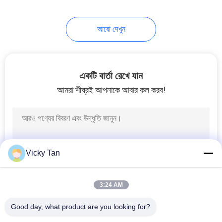
27
আরো দেখুন
ফাইবার অপটিক ফের্লল
একটি বার্তা রেখে যান
আমরা শীঘ্রই আপনাকে আবার কল করব!
20
এমপিও প্যাচ প্যানেল
Vicky Tan
3:24 AM
Good day, what product are you looking for?