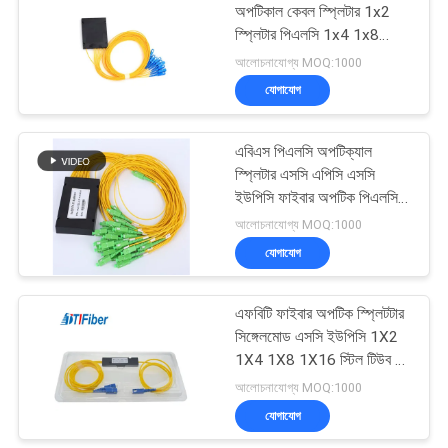
অপটিকাল কেবল স্প্লিটার 1x2
স্প্লিটার পিএলসি 1x4 1x8
85
1x16 1x32 1x64 1x64
আলোচনাযোগ্য MOQ:1000
পিএলসি ফাইবার অপটিক বিভাজন
যোগাযোগ
ফাইবার অপটিক বিভাজন
এবিএস পিএলসি অপটিক্যাল
স্প্লিটার এসসি এপিসি এসসি
ইউপিসি ফাইবার অপটিক পিএলসি
স্প্লিটটার 1x8 1x32 1x16
আলোচনাযোগ্য MOQ:1000
1x64
যোগাযোগ
20
এফবিটি ফাইবার অপটিক স্প্লিটটার
ফাইবার অপটিক লুপব্যাক
সিঙ্গেলমোড এসসি ইউপিসি 1X2
1X4 1X8 1X16 স্টিল টিউব /
এবিএস প্যাকেজ
আলোচনাযোগ্য MOQ:1000
যোগাযোগ