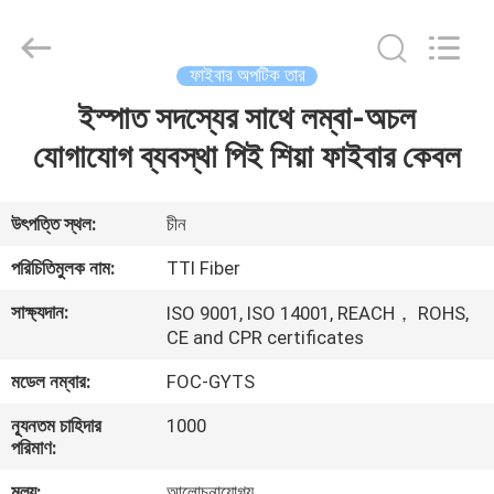
TTI
Fiber
Communication
Tech.
Co.,
ফাইবার অপটিক তার
Ltd..
All
Rights
ইস্পাত সদস্যের সাথে লম্বা-অচল
বাড়ি
Reserved.
যোগাযোগ ব্যবস্থা পিই শিয়া ফাইবার কেবল
পণ্য
উৎপত্তি স্থল:
চীন
আমাদের
পরিচিতিমুলক নাম:
TTI Fiber
সম্পর্কে
সাক্ষ্যদান:
ISO 9001, ISO 14001, REACH， ROHS,
CE and CPR certificates
কারখানা
মডেল নম্বার:
FOC-GYTS
ভ্রমণ
ন্যূনতম চাহিদার
1000
পরিমাণ:
মান
মূল্য:
আলোচনাযোগ্য