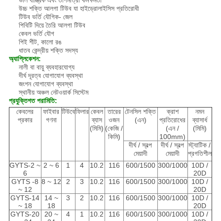
ভাল যান্ত্রিক এবং তাপমাত্রা কর্মক্ষমতা
উচ্চ শক্তি আলগা টিউব যা হাইড্রোলাইসিস প্রতিরোধী
টিউব ভর্তি যৌগিক- জেল
পিবিটি দিয়ে তৈরি আলগা টিউব
কেবল ভর্তি যৌগ
পিই শীট, কালো রঙ
ধাতব কেন্দ্রীয় শক্তি সদস্য
অ্যাপ্লিকেশন:
নালী বা বায়ু ব্যবহারযোগ্য
দীর্ঘ দূরত্ব যোগাযোগ ব্যবস্থা
জংশন যোগাযোগ ব্যবস্থা
স্থানীয় অঞ্চল নেটওয়ার্ক সিস্টেম
প্রযুক্তিগত পরামিতি:
কেবলের
ফাইবার
টিউবে
ফিলার
কেবল
তারের
টেনসিল শক্তি
ক্রাশ
নমন
প্রকার
গণনা
ব্যাস
ওজন
(এন)
প্রতিরোধের
ব্যাসার্ধ
(মিমি)
(কেজি /
(এন /
(মিমি)
কিমি)
100mm)
দীর্ঘ / স্বল্প
দীর্ঘ / স্বল্প
স্ট্যাটিক /
মেয়াদী
মেয়াদী
প্রগতিশীল
GYTS-2 ~
2 ~ 6
1
4
10.2
116
600/1500
300/1000
10D /
6
20D
GYTS -8
8 ~ 12
2
3
10.2
116
600/1500
300/1000
10D /
~ 12
20D
GYTS-14
14 ~
3
2
10.2
116
600/1500
300/1000
10D /
~ 18
18
20D
GYTS-20
20 ~
4
1
10.2
116
600/1500
300/1000
10D /