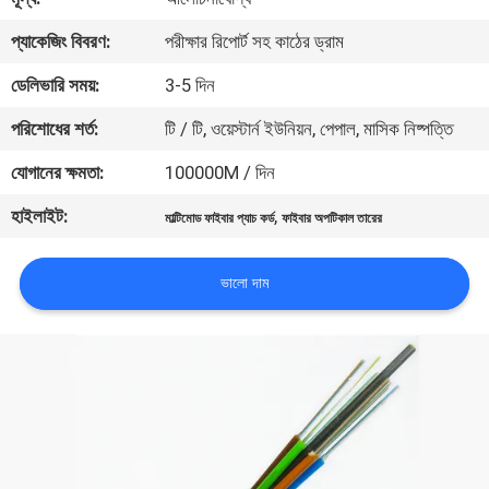
নিয়ন্ত্রণ
প্যাকেজিং বিবরণ:
পরীক্ষার রিপোর্ট সহ কাঠের ড্রাম
ডেলিভারি সময়:
3-5 দিন
যোগাযোগ
করুন
পরিশোধের শর্ত:
টি / টি, ওয়েস্টার্ন ইউনিয়ন, পেপাল, মাসিক নিষ্পত্তি
যোগানের ক্ষমতা:
100000M / দিন
উদ্ধৃতির
হাইলাইট:
,
মাল্টিমোড ফাইবার প্যাচ কর্ড
ফাইবার অপটিকাল তারের
জন্য
আবেদন
ভালো দাম
সাইট
ম্যাপ
PRIVACY