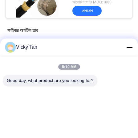
আলোচনাযোগ্য MOQ:1000
যোগাযোগ
ফাইবার অপটিক তার
সিঙ্গেলমোড GJYXFCH এরিয়াল আউটডোর ফাইবার অপটিক কেবল এফটিটিএইচ সেলফ
Vicky Tan
সাপোর্টের জন্য
ADSS ডাবল শীথ ফাইবার অপটিক্যাল কেবল 24 কোর 48 কোর 96 কোর
8:10 AM
GYXTC8S 12 24 কোর G652D আউটডোর ফাইবার প্যাচ কেবল স্ব-সহায়ক
Good day, what product are you looking for?
সব
ফাইবার অপটিক প্যাচ কর্ড
ফাইবার অপটিক পিগটেল
ফাইবার অপটিক তার
ফাইবার অপটিক সংযোগকারী