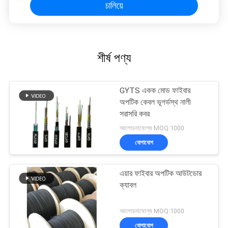
চালিয়ে
শীর্ষ পণ্য
GYTS একক মোড ফাইবার
অপটিক কেবল ভূগর্ভস্থ নালী
সরাসরি কবর
আলোচনাযোগ্য MOQ:1000
যোগাযোগ
এয়ার ফাইবার অপটিক আউটডোর
ক্যাবল
আলোচনাযোগ্য MOQ:1000
যোগাযোগ