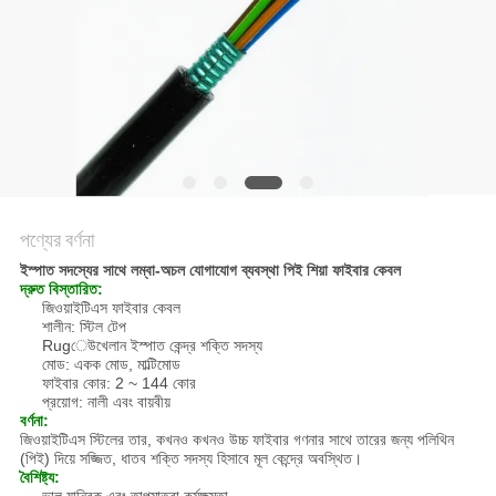
POLICY
পণ্যের বর্ণনা
ইস্পাত সদস্যের সাথে লম্বা-অচল যোগাযোগ ব্যবস্থা পিই শিয়া ফাইবার কেবল
দ্রুত বিস্তারিত:
জিওয়াইটিএস ফাইবার কেবল
শালীন: স্টিল টেপ
Rugেউখেলান ইস্পাত কেন্দ্র শক্তি সদস্য
মোড: একক মোড, মাল্টিমোড
ফাইবার কোর: 2 ~ 144 কোর
প্রয়োগ: নালী এবং বায়বীয়
বর্ণনা:
জিওয়াইটিএস স্টিলের তার, কখনও কখনও উচ্চ ফাইবার গণনার সাথে তারের জন্য পলিথিন
(পিই) দিয়ে সজ্জিত, ধাতব শক্তি সদস্য হিসাবে মূল কেন্দ্রে অবস্থিত।
বৈশিষ্ট্য: