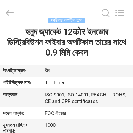
TTI
Fiber
Communication
Tech.
Co.,
ফাইবার অপটিক তার
Ltd..
All
Rights
হলুদ জ্যাকেট 12कोर ইনডোর
বাড়ি
Reserved.
ডিস্ট্রিবিউশন ফাইবার অপটিকাল তারের সাথে
পণ্য
0.9 মিমি কেবল
আমাদের
উৎপত্তি স্থল:
চীন
সম্পর্কে
পরিচিতিমুলক নাম:
TTI Fiber
সাক্ষ্যদান:
ISO 9001, ISO 14001, REACH， ROHS,
কারখানা
CE and CPR certificates
ভ্রমণ
মডেল নম্বার:
FOC-ইন্ডোর
ন্যূনতম চাহিদার
1000
মান
পরিমাণ: