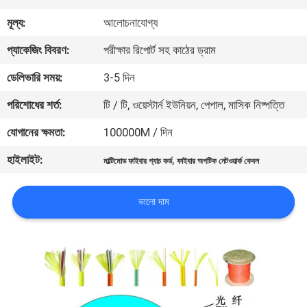
নিয়ন্ত্রণ
মূল্য:
আলোচনাযোগ্য
প্যাকেজিং বিবরণ:
পরীক্ষার রিপোর্ট সহ কাঠের ড্রাম
যোগাযোগ
ডেলিভারি সময়:
3-5 দিন
করুন
পরিশোধের শর্ত:
টি / টি, ওয়েস্টার্ন ইউনিয়ন, পেপাল, মাসিক নিষ্পত্তি
উদ্ধৃতির
যোগানের ক্ষমতা:
100000M / দিন
জন্য
হাইলাইট:
,
মাল্টিমোড ফাইবার প্যাচ কর্ড
ফাইবার অপটিক নেটওয়ার্ক কেবল
আবেদন
ভালো দাম
সাইট
ম্যাপ
PRIVACY