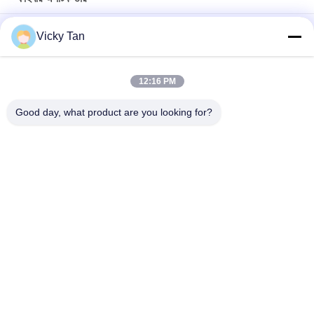
সিঙ্গেলমোড GJYXFCH এরিয়াল আউটডোর ফাইবার অপটিক কেবল এফটিটিএইচ সেলফ
Vicky Tan
সাপোর্টের জন্য
ADSS ডাবল শীথ ফাইবার অপটিক্যাল কেবল 24 কোর 48 কোর 96 কোর
12:16 PM
GYXTC8S 12 24 কোর G652D আউটডোর ফাইবার প্যাচ কেবল স্ব-সহায়ক
Good day, what product are you looking for?
সব
ফাইবার অপটিক প্যাচ কর্ড
ফাইবার অপটিক পিগটেল
ফাইবার অপটিক তার
ফাইবার অপটিক সংযোগকারী
ফাইবার অপটিক অ্যাডাপ্টার
ফাইবার অপটিক অ্যাটেনুয়েটার
ফাইবার অপটিক বিভাজন
ফাইবার অপটিক লুপব্যাক