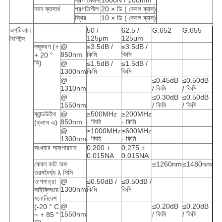
স্বল্প মেয়াদী
1000N / 100mm
নমন ব্যাসার্ধ
প্রগতিশীল
20 × ডি (
কেবল ব্যাস)
স্থির
10 × ডি (
কেবল ব্যাস)
অপটিকাল
50 /
62.5 /
G.652
G.655
125μm
125μm
বৈশিষ্ট্য
লঘূকরণ (+
@
≤3.5dB /
≤3.5dB /
850nm
কিমি
কিমি
+ 20 °
সি)
@
≤1.5dB /
≤1.5dB /
1300nm
কিমি
কিমি
@
≤0.45dB
≤0.50dB
1310nm
/ কিমি
/ কিমি
@
≤0.30dB
≤0.50dB
1550nm
/ কিমি
/ কিমি
ব্যান্ডউইথ
@
≥500MHz
≥200MHz
850nm
· কিমি
· কিমি
(ক্লাস এ)
@
≥1000MHz
≥600MHz
1300nm
· কিমি
· কিমি
সংখ্যার অ্যাপারচার
0,200 ±
0,275 ±
0.015NA
0.015NA
কেবল কাট অফ
≤1260nm
≤1480nm
তরঙ্গদৈর্ঘ্য λ সিসি
তাপমাত্রা
@
≤0.50dB /
≤0.50dB /
1300nm
কিমি
কিমি
সাইক্লিংয়ে
মনোনিবেশ
@
≤0.20dB
≤0.20dB
(-20 ° C
1550nm
/ কিমি
/ কিমি
~ + 85
°