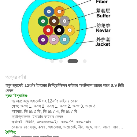
POLICY
পণ্যের বর্ণনা
হলুদ জ্যাকেট 12कोर ইনডোর ডিস্ট্রিবিউশন ফাইবার অপটিকাল তারের সাথে 0.9 মিমি
কেবল
দ্রুত বিস্তারিত:
প্রকার: হলুদ জ্যাকেট সহ 12कोर ফাইবার কেবল
মোড: ওএস 1, ওএস 2, ওএম 1, ওএম 2, ওএম 3, ওএম 4
ফাইবার: জি 652 ডি, জি 657 এ, জি 657 বি
অ্যাপ্লিকেশন: ইনডোর ফাইবার কেবল
জ্যাকেট: পিভিসি, এলএসজেডএইচ, অফএনপি, অফএনআর
কেবলের রঙ: হলুদ, কমলা, অ্যাকোয়া, ভায়োলেট, নীল, সবুজ, সাদা, কালো, লাল ...
বৈশিষ্ট্য: