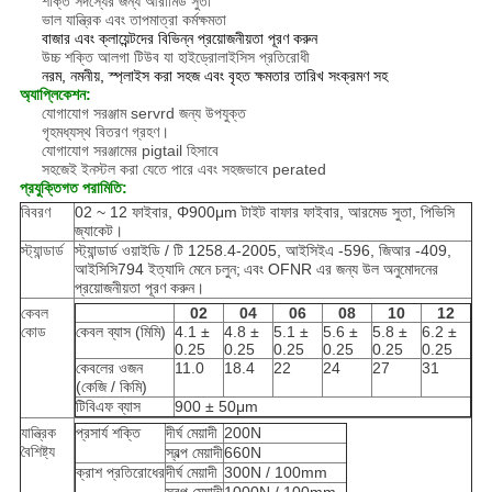
শক্তি সদস্যের জন্য আরামিড সুতা
ভাল যান্ত্রিক এবং তাপমাত্রা কর্মক্ষমতা
বাজার এবং ক্লায়েন্টদের বিভিন্ন প্রয়োজনীয়তা পূরণ করুন
উচ্চ শক্তি আলগা টিউব যা হাইড্রোলাইসিস প্রতিরোধী
নরম, নমনীয়, স্প্লাইস করা সহজ এবং বৃহত ক্ষমতার তারিখ সংক্রমণ সহ
অ্যাপ্লিকেশন:
যোগাযোগ সরঞ্জাম servrd জন্য উপযুক্ত
গৃহমধ্যস্থ বিতরণ গ্রহণ।
যোগাযোগ সরঞ্জামের pigtail হিসাবে
সহজেই ইনস্টল করা যেতে পারে এবং সহজভাবে perated
প্রযুক্তিগত পরামিতি:
বিবরণ
02 ~ 12 ফাইবার, Φ900μm টাইট বাফার ফাইবার, আরমেড সুতা, পিভিসি
জ্যাকেট।
স্ট্যান্ডার্ড
স্ট্যান্ডার্ড ওয়াইডি / টি 1258.4-2005, আইসিইএ -596, জিআর -409,
আইসিসি794 ইত্যাদি মেনে চলুন;
এবং OFNR এর জন্য উল অনুমোদনের
প্রয়োজনীয়তা পূরণ করুন।
কেবল
02
04
06
08
10
12
কোড
কেবল ব্যাস (মিমি)
4.1 ±
4.8 ±
5.1 ±
5.6 ±
5.8 ±
6.2 ±
0.25
0.25
0.25
0.25
0.25
0.25
কেবলের ওজন
11.0
18.4
22
24
27
31
(কেজি / কিমি)
টিবিএফ ব্যাস
900 ± 50μm
যান্ত্রিক
প্রসার্য শক্তি
দীর্ঘ মেয়াদী
200N
বৈশিষ্ট্য
স্বল্প মেয়াদী
660N
ক্রাশ প্রতিরোধের
দীর্ঘ মেয়াদী
300N / 100mm