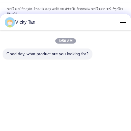
অপটিকাল সিগন্যাল বিতরণের জন্য এসসি সংযোগকারী সিঙ্গেলমোড অপটিক্যাল কর্ড স্প্লিটার
পিএলসি
Vicky Tan
এবিএস পিএলসি অপটিক্যাল স্প্লিটার এসসি এপিসি এসসি ইউপিসি ফাইবার অপটিক পিএলসি
স্প্লিটটার 1x8 1x32 1x16 1x64
6:50 AM
এফটিটিএইচ প্যাসিভ ফাইবার অপটিকাল কেবল স্প্লিটার 1x2 স্প্লিটার পিএলসি 1x4 1x8
1x16 1x32 1x64 1x64 পিএলসি ফাইবার অপটিক বিভাজন
Good day, what product are you looking for?
সব
ফাইবার অপটিক প্যাচ কর্ড
ফাইবার অপটিক পিগটেল
ফাইবার অপটিক তার
ফাইবার অপটিক সংযোগকারী
ফাইবার অপটিক অ্যাডাপ্টার
ফাইবার অপটিক অ্যাটেনুয়েটার