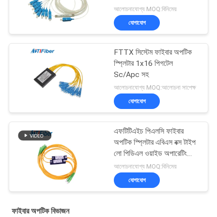
সংযোগকারী সহ
আলোচনাযোগ্য MOQ:বিনিমেয়
যোগাযোগ
FTTX সিস্টেম ফাইবার অপটিক
স্প্লিটার 1x16 পিগটেল
Sc/Apc সহ
আলোচনাযোগ্য MOQ:আলোচনা সাপেক্ষ
যোগাযোগ
এফটিটিএইচ পিএলসি ফাইবার
অপটিক স্প্লিটার এবিএস বক্স টাইপ
লো পিডিএল ওয়াইড অপারেটিং
ওয়েভলেন্থ
আলোচনাযোগ্য MOQ:বিনিমেয়
যোগাযোগ
ফাইবার অপটিক বিভাজন