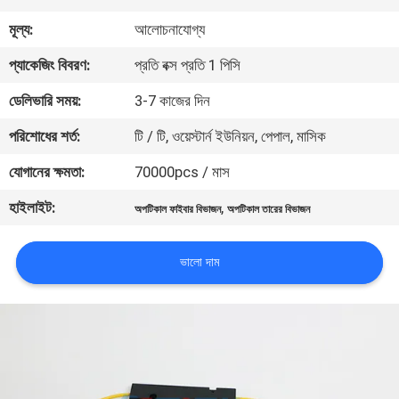
নিয়ন্ত্রণ
মূল্য:
আলোচনাযোগ্য
প্যাকেজিং বিবরণ:
প্রতি বক্স প্রতি 1 পিসি
যোগাযোগ
ডেলিভারি সময়:
3-7 কাজের দিন
করুন
পরিশোধের শর্ত:
টি / টি, ওয়েস্টার্ন ইউনিয়ন, পেপাল, মাসিক
উদ্ধৃতির
যোগানের ক্ষমতা:
70000pcs / মাস
জন্য
হাইলাইট:
,
অপটিকাল ফাইবার বিভাজন
অপটিকাল তারের বিভাজন
আবেদন
ভালো দাম
সাইট
ম্যাপ
PRIVACY