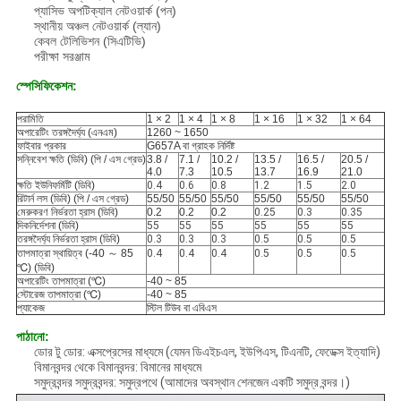
প্যাসিভ অপটিক্যাল নেটওয়ার্ক (পন)
স্থানীয় অঞ্চল নেটওয়ার্ক (ল্যান)
কেবল টেলিভিশন (সিএটিভি)
পরীক্ষা সরঞ্জাম
স্পেসিফিকেশন:
পরামিতি
1 × 2
1 × 4
1 × 8
1 × 16
1 × 32
1 × 64
অপারেটিং তরঙ্গদৈর্ঘ্য (এনএম)
1260 ~ 1650
ফাইবার প্রকার
G657A বা গ্রাহক নির্দিষ্ট
সন্নিবেশ ক্ষতি (ডিবি) (পি / এস গ্রেড)
3.8 /
7.1 /
10.2 /
13.5 /
16.5 /
20.5 /
4.0
7.3
10.5
13.7
16.9
21.0
ক্ষতি ইউনিফর্মিটি (ডিবি)
0.4
0.6
0.8
1.2
1.5
2.0
রিটার্ন লস (ডিবি) (পি / এস গ্রেড)
55/50
55/50
55/50
55/50
55/50
55/50
মেরুকরণ নির্ভরতা হ্রাস (ডিবি)
0.2
0.2
0.2
0.25
0.3
0.35
দিকনির্দেশনা (ডিবি)
55
55
55
55
55
55
তরঙ্গদৈর্ঘ্য নির্ভরতা হ্রাস (ডিবি)
0.3
0.3
0.3
0.5
0.5
0.5
তাপমাত্রা স্থায়িত্ব (-40 ～ 85
0.4
0.4
0.4
0.5
0.5
0.5
℃) (ডিবি)
অপারেটিং তাপমাত্রা (℃)
-40 ~ 85
স্টোরেজ তাপমাত্রা (℃)
-40 ~ 85
প্যাকেজ
স্টিল টিউব বা এবিএস
পাঠানো:
ডোর টু ডোর: এক্সপ্রেসের মাধ্যমে (যেমন ডিএইচএল, ইউপিএস, টিএনটি, ফেডেক্স ইত্যাদি)
বিমানবন্দর থেকে বিমানবন্দর: বিমানের মাধ্যমে
সমুদ্রবন্দর সমুদ্রবন্দর: সমুদ্রপথে (আমাদের অবস্থান শেনজেন একটি সমুদ্র বন্দর।)