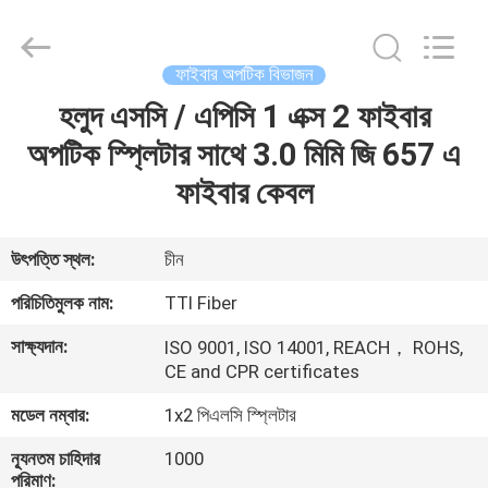
TTI
Fiber
Communication
Tech.
Co.,
ফাইবার অপটিক বিভাজন
Ltd..
All
Rights
হলুদ এসসি / এপিসি 1 এক্স 2 ফাইবার
বাড়ি
Reserved.
অপটিক স্প্লিটার সাথে 3.0 মিমি জি 657 এ
পণ্য
ফাইবার কেবল
আমাদের
উৎপত্তি স্থল:
চীন
সম্পর্কে
পরিচিতিমুলক নাম:
TTI Fiber
সাক্ষ্যদান:
ISO 9001, ISO 14001, REACH， ROHS,
কারখানা
CE and CPR certificates
ভ্রমণ
মডেল নম্বার:
1x2 পিএলসি স্প্লিটার
ন্যূনতম চাহিদার
1000
মান
পরিমাণ: