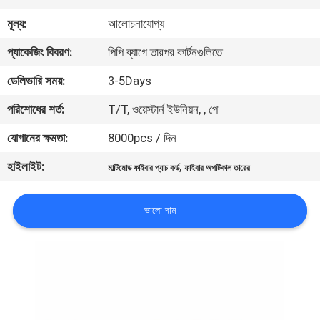
নিয়ন্ত্রণ
মূল্য:
আলোচনাযোগ্য
প্যাকেজিং বিবরণ:
পিপি ব্যাগে তারপর কার্টনগুলিতে
যোগাযোগ
ডেলিভারি সময়:
3-5Days
করুন
পরিশোধের শর্ত:
T/T, ওয়েস্টার্ন ইউনিয়ন, , পে
উদ্ধৃতির
যোগানের ক্ষমতা:
8000pcs / দিন
জন্য
হাইলাইট:
,
মাল্টিমোড ফাইবার প্যাচ কর্ড
ফাইবার অপটিকাল তারের
আবেদন
ভালো দাম
সাইট
ম্যাপ
PRIVACY