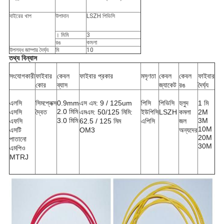
বাইরের খাপ
উপাদান
LSZH পিভিসি
। মিমি
3
রঙ
কমলা
উপলব্ধ জাম্পার দৈর্ঘ্য
মি
10
তথ্য বিন্যাস
সংযোগকারী
ফাইবার
কেবল
ফাইবার প্রকার
মসৃণতা
কেবল
কেবল
ফাইবার
কোর
ব্যাস
জ্যাকেট
রঙ
দৈর্ঘ্য
এলসি
সিমপ্লেক্স
0.9mm
এস এম: 9 / 125um
পিসি
পিভিসি
হলুদ
1 মি
2.0 মিমি
এসসি
দ্বৈত
এমএম: 50/125 মিমি:
ইউপিসি
LSZH
কমলা
2M
3.0 মিমি
3M
এফসি
62.5 / 125 মিম
এপিসি
জল
10M
এসটি
OM3
অন্যদের
20M
পাতানো
30M
এমপিও
MTRJ