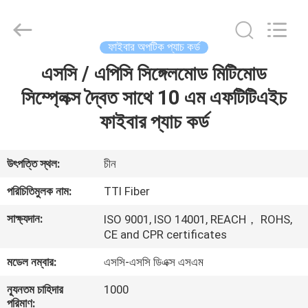
TTI
Fiber
Communication
Tech.
Co.,
ফাইবার অপটিক প্যাচ কর্ড
Ltd..
All
Rights
এসসি / এপিসি সিঙ্গেলমোড মিটিমোড
বাড়ি
Reserved.
সিম্প্লেক্স দ্বৈত সাথে 10 এম এফটিটিএইচ
পণ্য
ফাইবার প্যাচ কর্ড
আমাদের
উৎপত্তি স্থল:
চীন
সম্পর্কে
পরিচিতিমুলক নাম:
TTI Fiber
সাক্ষ্যদান:
ISO 9001, ISO 14001, REACH， ROHS,
কারখানা
CE and CPR certificates
ভ্রমণ
মডেল নম্বার:
এসসি-এসসি ডিএক্স এসএম
ন্যূনতম চাহিদার
1000
মান
পরিমাণ: