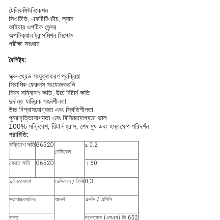
টেলিকমিউনিকেশন
সিএটিভি, এফটিটিএইচ, ল্যান
ফাইবার ওপটিক সেন্সর
অপটিক্যাল ট্রান্সমিশন সিস্টেম
পরীক্ষা সরঞ্জাম
বৈশিষ্ট্য:
স্ক্রু-থ্রেড সংযুক্তকরণ প্রক্রিয়া
সিরামিক ফেরুলস সংযোজকগুলি
নিম্ন সন্নিবেশ ক্ষতি, উচ্চ রিটার্ন ক্ষতি
দুর্দান্ত যান্ত্রিক সহনশীলতা
উচ্চ বিশ্বাসযোগ্যতা এবং স্থিতিশীলতা
পুনরাবৃত্তিযোগ্যতা এবং বিনিময়যোগ্যতা ভাল
100% সন্নিবেশ, রিটার্ন হ্রাস, শেষ মুখ এবং হস্তক্ষেপ পরিদর্শন
পরামিতি:
সন্নিবেশ ক্ষতি
G652D
≤ 0.2
ডেসিবেল
ফেরত ক্ষতি
G652D
। 60
দুর্বলতাসাধণ
ডেসিবেল / কিমি
0,3
সংযোজকগুলির
আদর্শ
এসসি / এপিসি
তন্তু
মনোমোড (এসএম) জি 652