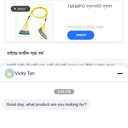
1M MPO ফ্যানআউট ক্যাবল
আলোচনাযোগ্য MOQ:1000
যোগাযোগ
ফাইবার অপটিক প্যাচ কর্ড
ফ্যাক্টরি এসসি এপিএসসি থেকে এফসি এপিএসসি এসএম ওএস২ জিপিওএন ইপন এসএক্স
২.০মিমি দৈর্ঘ্য ২ মিটার প্যাচ কর্ড
Vicky Tan
Sc Apc থেকে Sc Apc অ্যাকোয়া জ্যাকেট ফাইবার অপটিক প্যাচ কর্ড সিমপ্লেক্স জাম্পার
G652d / G657a
3:49 AM
FTTH FTTA FTTX একক মোড ফাইবার প্যাচ কর্ড 6 কোর 12 কোর 24 কোর
Good day, what product are you looking for?
সব