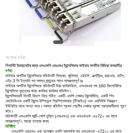
POLICY
পণ্যের বর্ণনা
গিগাবিট ইথারনেটের জন্য এসএফপি এমএসএ ট্রান্সসিভার ফাইবার অপটিক মিডিয়া কনভার্টার
বর্ণনা:
ফাইবার অপটিক ট্রান্সসিভার মডিউলটি সিসকো, জুনিপার, এইচপি, এক্সট্রিম, হুয়াওয়ে, নর্টেল,
এইচ 3 সি ইত্যাদি সহ সমস্ত ব্র্যান্ডের সাথে সামঞ্জস্যপূর্ণ is
ফাইবার অপটিক ট্রান্সসিভার মডিউলটি উচ্চ কার্যকারিতা, এসএমএফ সহ 160 কিলোমিটার
ট্রান্সমিশন দূরত্বের জন্য কার্যকর কার্যকর মডিউল।
ট্রান্সসিভারটি তিনটি বিভাগ নিয়ে গঠিত: একটি এফপি লেজার ট্রান্সমিটার, একটি পিন
ফোটোডিওড একটি ট্রান্স-ইম্পিডেন্স প্রিম্প্লিফায়ার (টিআইএ) এবং এমসিইউ নিয়ন্ত্রণ
ইউনিটের সাথে সংহত করে।
সমস্ত মডিউল প্রথম শ্রেণীর লেজার সুরক্ষা প্রয়োজনীয়তা পূরণ
করে।
মডিউলটি এসএফপি মাল্টি-সোর্স চুক্তি (এমএসএ) এবং এসএফএফ -৪৪72২ এর সাথে
সামঞ্জস্যপূর্ণ।
আরো তথ্যের জন্য.
বৈশিষ্ট্য:
এসএফপি এমএসএ এবং ডুপ্লেক্স এলসি অভ্যর্থনা সহ এসএফএফ -৪72২২ এর সাথে