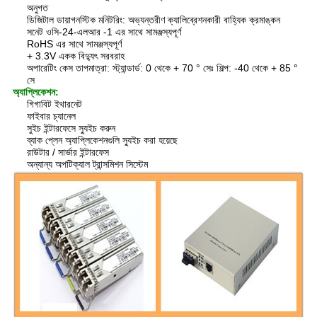
অনুগত
ডিজিটাল ডায়াগনস্টিক মনিটরিং: অভ্যন্তরীণ ক্যালিব্রেশনকারী বাহ্যিক ক্রমাঙ্কন
সনেট ওসি-24-এলআর -1 এর সাথে সামঞ্জস্যপূর্ণ
RoHS এর সাথে সামঞ্জস্যপূর্ণ
+ 3.3V একক বিদ্যুৎ সরবরাহ
অপারেটিং কেস তাপমাত্রা: স্ট্যান্ডার্ড: 0 থেকে + 70 ° সেঃ শিল্প: -40 থেকে + 85 °
সে
অ্যাপ্লিকেশন:
গিগাবিট ইথারনেট
ফাইবার চ্যানেল
সুইচ ইন্টারফেসে স্যুইচ করুন
ব্যাক প্লেন অ্যাপ্লিকেশনগুলি স্যুইচ করা হয়েছে
রাউটার / সার্ভার ইন্টারফেস
অন্যান্য অপটিক্যাল ট্রান্সমিশন সিস্টেম