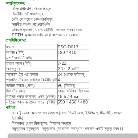
অ্যাপ্লিকেশন:
টেলিযোগাযোগ নেটওয়ার্কসমূহ
সিএটিভি নেটওয়ার্কসমূহ
ডেটা যোগাযোগ নেটওয়ার্কসমূহ
স্থানীয় অঞ্চল নেটওয়ার্কগুলি
এরিয়াল হ্যাঙ্গার, ওয়াল-মাউন্টিং, সরাসরি কবর দেওয়া
FTTH অ্যাক্সেস নেটওয়ার্কে ব্যাপকভাবে ব্যবহৃত
স্পেসিফিকেশন:
মডেল
FSC-D013
আকার (মিমি)
190 * 410
এল * ওয়াট * এইচ
তারের ব্যাস (মিমি)
7-22
কেবল বন্দর
2 ইন, 2 আউট
স্প্লাইস ট্রে এর ক্ষমতা
24 (একক ফাইবার)
স্প্লাইস ট্রে এর সর্বাধিক কিউটিওয়াই
4
সর্বোচ্চ ক্ষমতা (কোর)
96 (সিঙ্গেল)
সিল স্ট্রাকচার
থ্রেড যান্ত্রিক সিল স্ক্রু
বাইরের শক্ত কাগজের ওজন (কেজি)
15.5 / 4pcs
বাইরের শক্ত কাগজের মাত্রা (মিমি)
550 * 450 * 480
পাঠানো:
ডোর টু ডোর: এক্সপ্রেসের মাধ্যমে (যেমন ডিএইচএল, ইউপিএস, টিএনটি, ফেডেক্স
ইত্যাদি)
বিমানবন্দর থেকে বিমানবন্দর: বিমানের মাধ্যমে
সমুদ্রবন্দর সমুদ্রবন্দর: সমুদ্রপথে (আমাদের অবস্থান শেনজেন একটি সমুদ্র বন্দর।)