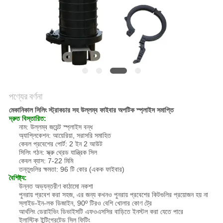
POLICY
পণ্যের বর্ণনা
মেকানিকাল সিলিং স্ট্রাকচার সহ উল্লম্ব ফাইবার অপটিক স্প্লাইস সমাপ্তি
দ্রুত বিস্তারিত:
নাম: উল্লম্ব জয়েন্ট স্প্লাইস বন্ধ
অ্যাপ্লিকেশন: আয়েরিয়া, সরাসরি সমাহিত
কেবল প্রবেশের পোর্ট: 2 ইন 2 আউট
সিলিং গঠন: স্ক্রু থ্রেড যান্ত্রিক সিল
কেবল ব্যাস: 7-22 মিমি
তন্তুগুলির ক্ষমতা: 96 টি কোর (একক ফাইবার)
বৈশিষ্ট্য:
উন্নত অভ্যন্তরীণ কাঠামো নকশা
পুনরায় প্রবেশ করা সহজ, এর জন্য কখনও পুনরায় প্রবেশের কিটগুলির প্রয়োজন হয় না
স্লাইড-ইন-লক ডিজাইন, 90º টিরও বেশি খোলার কোণ ট্রে
আর্থলিং ডেরাইভিং ডিভাইসটি এফওএসসির বাড়িতে ইনস্টল করা যেতে পারে
ইলাস্টিক ইন্টিগ্রেটেড সিল ফিটিং