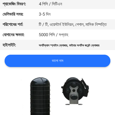
প্যাকেজিং বিবরণ:
4 পিসি / সিটিএন
নিয়ন্ত্রণ
ডেলিভারি সময়:
3-5 দিন
যোগাযোগ
পরিশোধের শর্ত:
টি / টি, ওয়েস্টার্ন ইউনিয়ন, পেপাল, মাসিক নিষ্পত্তি
করুন
যোগানের ক্ষমতা:
5000 পিসি / সপ্তাহ
হাইলাইট:
,
অপটিক্যাল স্প্লাইস ক্লোজার
ফাইবার অপটিক জয়েন্ট ক্লোজার
উদ্ধৃতির
জন্য
ভালো দাম
আবেদন
সাইট
ম্যাপ
PRIVACY