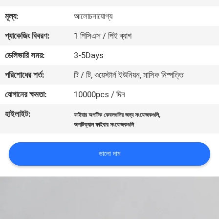
নিয়ন্ত্রণ
মূল্য:
আলোচনাযোগ্য
প্যাকেজিং বিবরণ:
1 পিসিএস / পিই ব্যাগ
যোগাযোগ
ডেলিভারি সময়:
3-5Days
করুন
পরিশোধের শর্ত:
টি / টি, ওয়েস্টার্ন ইউনিয়ন, মাসিক নিষ্পত্তি
উদ্ধৃতির
যোগানের ক্ষমতা:
10000pcs / দিন
জন্য
হাইলাইট:
,
ফাইবার অপটিক কেবলগুলির জন্য সংযোজকগুলি
আবেদন
অপটিক্যাল ফাইবার সংযোজকগুলি
সাইট
ভালো দাম
ম্যাপ
PRIVACY