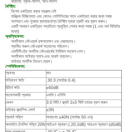
কাঠামো: প্রাক-পালিশ, আন-পালিশ
বৈশিষ্ট্য:
বিশেষ একত্রিত করার সরঞ্জাম নেই
যান্ত্রিক বিচ্ছিন্নতা এবং কোনও পোলিশিংয়ের সাথে একত্রিত করার জন্য সহজ
অপসারণ এবং পুনরায় ব্যবহারযোগ্য বৈশিষ্ট্য দ্বারা ত্রুটি হার হ্রাস করুন।
একটি সাধারণ একত্রিত পদ্ধতিতে প্রযুক্তি শেখার জন্য সহজ (1 এবং অর্ধ মিনিটের
মধ্যে)
অ্যাপ্লিকেশন:
অপটিকাল নেটওয়ার্ক রক্ষণাবেক্ষণ এবং মেরামতের।
স্থানীয় অঞ্চল নেটওয়ার্ক সংযোগের পরিবেশ।
এফটিটিএইচ অপটিক নেটওয়ার্কের টার্মিনাল সংযোগ-লেগ।
অপটিকাল ফাইবার প্লাগ-এবং সকেট প্যানেল।
ফাইবার অপটিক বিতরণ ফ্রেম।
স্পেসিফিকেশন:
প্রবন্ধ
মান
সন্নিবেশ ক্ষতি
.30.3 (সর্বোচ্চ 0.4)
রিটার্ন ক্ষতি
≥60dB
সংযোগকারী প্রকার
এসসি / এপিসি
কেবল
3.0 মিমি / ফ্ল্যাট 2x3 মিমি তারের ড্রপ করুন
ফাইবার ক্ল্যাম্পিং ফোর্স
≥3N
প্রসার্য শক্তি
সাধারণত ≥40N (সর্বোচ্চ 50 এন)
অনলাইন টেনসিল শক্তি 20N
আইএল প্রকরণ (.20.2dB) আরএল প্রকরণ (d5dB)
কাজ তাপমাত্রা
-40 ℃ ~ + 75 ℃