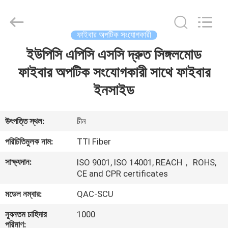
TTI
Fiber
Communication
Tech.
Co.,
ফাইবার অপটিক সংযোগকারী
Ltd..
All
Rights
ইউপিসি এপিসি এসসি দ্রুত সিঙ্গলমোড
বাড়ি
Reserved.
ফাইবার অপটিক সংযোগকারী সাথে ফাইবার
পণ্য
ইনসাইড
আমাদের
উৎপত্তি স্থল:
চীন
সম্পর্কে
পরিচিতিমুলক নাম:
TTI Fiber
সাক্ষ্যদান:
ISO 9001, ISO 14001, REACH， ROHS,
কারখানা
CE and CPR certificates
ভ্রমণ
মডেল নম্বার:
QAC-SCU
ন্যূনতম চাহিদার
1000
মান
পরিমাণ: