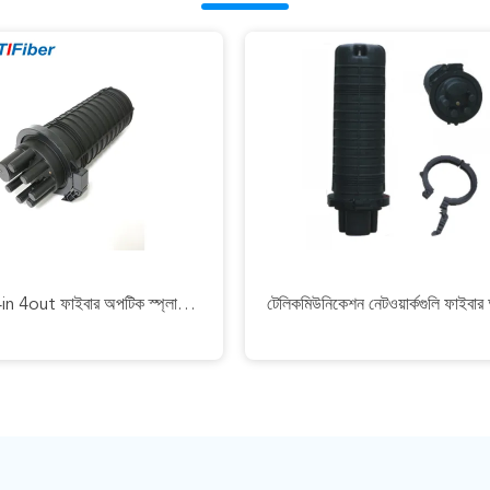
96 কোর 4in 4out ফাইবার অপটিক স্প্লাইস ক্লোজার উল্লম্ব গম্বুজ প্রকার