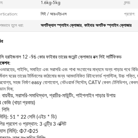
ন:
1.6kg-5kg
বন্দর:
rtication:
সিই / আরএইচএস
প্রয়োগ:
েষভাবে তুলে ধরা:
অপটিক্যাল স্প্লাইস ক্লোজার
,
ফাইবার অপটিক স্প্লাইস ক্লোজার
ণনা
 হরাইজনাল 12 -96 কোর ফাইবার তারের জয়েন্ট ক্লোজার বক্স সিই সার্টিফিকড
িকেশন:
ওভারহেড, পাইপিং, সমাহিত এবং সরাসরি এবং শাখা সংযোগের মাধ্যমে অন্য পাড়ার পথে বিভিন
টার্মিনাল ঘরের তারের টার্মিনালের কাঠামোর জন্য আমদানিকিত রিইনফোর্ড প্লাস্টিক, উচ্চ শক্তি, 
ভরযোগ্য, সহজ নির্মাণ easy
যোগাযোগ, নেটওয়ার্ক সিস্টেম, CATV কেবল টেলিভিশন, কেবল নে
ডান দিক;
: বায়বীয়, সরাসরি-সমাধিস্থল, প্রাচীর-মাউন্টিং, পাইপলাইন পাড়ার উপায়
কেজি (খাড়া প্রকার)
 পিসি
(মিমি): 51 * 22 সেমি (এইচ * ডি)
ির প্রবেশ ও প্রস্থান: 3 এন্ট্রি 3 এক্সিট
্যাস (মিমি): Φ7-Φ25