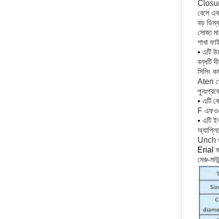
Closure
বেসে একট
বড় ডিম্
সোজা মাধ
শাখা ফা
•
এটি উচ্
বন্ধটি দ
সিলিং কর
Aten পেট
পুনঃপ্রব
•
এটি কে
F এফওএসট
•
এটি ইন
অ্যাপ্ল
Unch গু
Erial
বা
মেরু-মাউন