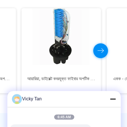
টেলিকমিউনিকেশন নেটওয়ার্কগুলি ফাইবার অপটিক স্প্লাইস বন্ধ
আয়ারিয়া, ডাইরেক্ট কবরযুক্ত ফাইবার অপটিক স্প্লাইস ক্লোজার
একক - মো
Vicky Tan
6:45 AM