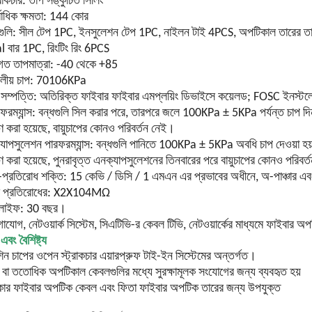
্রাকচার: তাপ সঙ্কুচিত সিলিং
বাধিক ক্ষমতা: 144 কোর
গুলি: সীল টেপ 1PC, ইনসুলেশন টেপ 1PC, নাইলন টাই 4PCS, অপটিকাল তারের তা
 বার 1PC, রিংটিং রিং 6PCS
গত তাপমাত্রা: -40 থেকে +85
্ডলীয় চাপ: 70106KPa
সম্পত্তি: অতিরিক্ত ফাইবার ফাইবার এমপ্লয়িং ডিভাইসে কয়েলড;
FOSC ইনস্টলে
ফরম্যান্স: বন্ধগুলি সিল করার পরে, তারপরে জলে 100KPa ± 5KPa পর্যন্ত চাপ দিন,
্ষণ করা হয়েছে, বায়ুচাপের কোনও পরিবর্তন নেই।
যাপসুলেশন পারফরম্যান্স: বন্ধগুলি পানিতে 100KPa ± 5KPa অবধি চাপ দেওয়া হয়, 
্ষণ করা হয়েছে, পুনরাবৃত্ত এনক্যাপসুলেশনের তিনবারের পরে বায়ুচাপের কোনও পরিবর্
জ-প্রতিরোধ শক্তি: 15 কেভি / ডিসি / 1 এমএন এর প্রভাবের অধীনে, অ-পাঞ্চার
ক প্রতিরোধের: X2X104MΩ
ন-লাইফ: 30 বছর।
াযোগ, নেটওয়ার্ক সিস্টেম, সিএটিভি-র কেবল টিভি, নেটওয়ার্কের মাধ্যমে ফাইবার অ
এবং বৈশিষ্ট্য
িন চাপের ওপেন স্ট্রাকচার এয়ারপ্রুফ টাই-ইন সিস্টেমের অন্তর্গত।
ি বা ততোধিক অপটিকাল কেবলগুলির মধ্যে সুরক্ষামূলক সংযোগের জন্য ব্যবহৃত হয়
র ফাইবার অপটিক কেবল এবং ফিতা ফাইবার অপটিক তারের জন্য উপযুক্ত