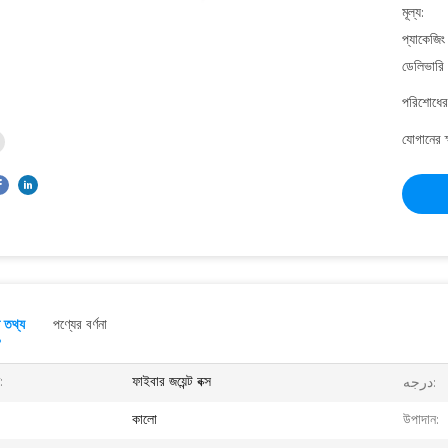
মূল্য:
প্যাকেজিং
ডেলিভারি 
পরিশোধের 
যোগানের ক
ত তথ্য
পণ্যের বর্ণনা
:
ফাইবার জয়েন্ট বক্স
درجه:
কালো
উপাদান: