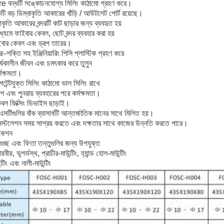
 বন্ধটি সঙ্কোচনযোগ্য সিলিং কাঠামো গ্রহণ করে।
ি বড় ডিম্বাকৃতি আকারের খাঁড়ি / আউটলেট পোর্ট রয়েছে।
বাকৃতি আকারের বন্দরটি কাট ছাড়ার জন্য ব্যবহৃত হয়
্যমে ফাইবার কেবল, ছোট বন্দর ব্যবহার করা হয়
ইবার কেবল এবং ড্রপ তারের।
চ-শক্তি সহ ইঞ্জিনিয়ারিং পিসি প্লাস্টিক গ্রহণ করে
ীর্ঘকালীন জীবন এবং চমৎকার করে তুলুন
্মক্ষমতা।
েন্টযুক্ত সিলিং কাঠামো ভাল সিলিং রাখে
েশ এবং পুনরায় ব্যবহারের পরে কর্মক্ষমতা।
বল ফিক্সিং ডিভাইস ছাড়াই।
িগুলির বাঁক ব্যাসার্ধটি আন্তর্জাতিক মানের সাথে মিলিত হয়।
স্টলেশন সময় সাশ্রয় করতে এবং দক্ষতার সাথে কাজের উন্নতি করতে পারে।
িকেশন
চ্ছ এবং ফিতা তন্তুগুলির জন্য উপযুক্ত
য়বীয়, ভূগর্ভস্থ, প্রাচীর-মাউন্টিং, হ্যান্ড হোল-মাউন্টিং
্টিং এবং নালী-মাউন্টিং