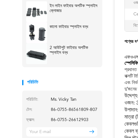
ওজ
ইন লাইন ফাইবার অপটিক স্প্লাইস
ক্লোজার
Ce
বিশ
কালো ফাইবার স্প্লাইস বন্ধ
পণ্যের বর্
2 আউটপুট ফাইবার অপটিক
স্প্লাইস বন্ধ
এফওএসসি
স্পেসিফ
প্রধানত 
বাক্সটি 
এবং নির্
পরিচিতি
দু'জনের 
উদ্দেশ্য
পরিচিতি:
Ms. Vicky Tan
ওজন: 3 
উপাদান:
টেল:
86-0755-86561809-807
মাত্রা 
ফ্যাক্স:
86-0755-26612903
কেবলগুল
কেবল ব