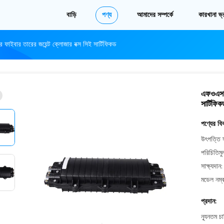
বাড়ি
পণ্য
আমাদের সম্পর্কে
কারখানা ভ্
বার তারের জয়েন্ট ক্লোজার বক্স সিই সার্টিফিকড
এফওএসসি
সার্টিফিক
পণ্যের বি
উৎপত্তি 
পরিচিতিমু
সাক্ষ্যদান:
মডেল নম্ব
প্রদান:
ন্যূনতম চ