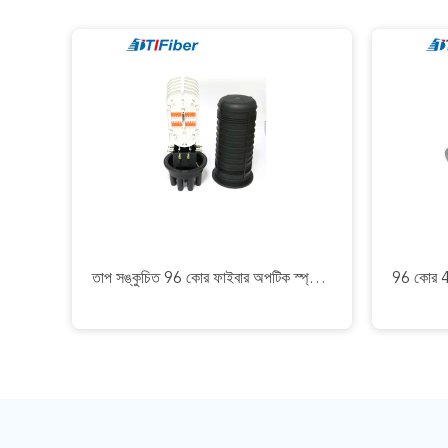
তাপ সঙ্কুচিত 96 কোর ফাইবার অপটিক স্প্লাইস ক্লোজার FOSC গম্বুজ 4 স্প্লাইস ট্রে