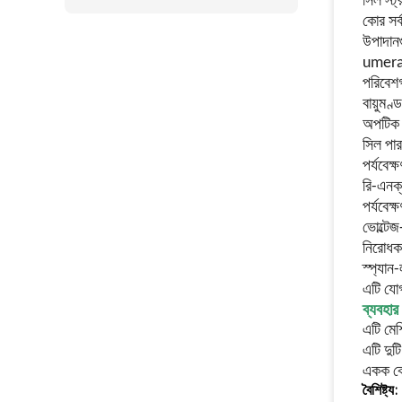
সিল স্ট
কোর সর্
উপাদান
umeral
পরিবেশ
বায়ুমণ
অপটিক 
সিল পার
পর্যবেক
রি-এনক্
পর্যবেক
ভোল্টে
নিরোধ
স্প্যা
এটি যোগ
ব্যবহার 
এটি মেশ
এটি দুট
একক কো
বৈশিষ্ট্য: