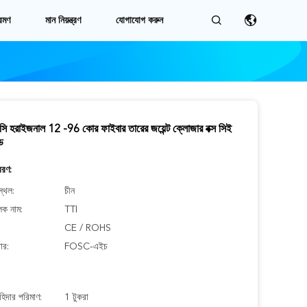
রমণ
মান নিয়ন্ত্রণ
যোগাযোগ করুন
 হরাইজনাল 12 -96 কোর ফাইবার তারের জয়েন্ট ক্লোজার বক্স সিই
ড
বরণ:
স্থল:
চীন
লক নাম:
TTI
CE / ROHS
ার:
FOSC-এইচ
াহিদার পরিমাণ:
1 টুকরা