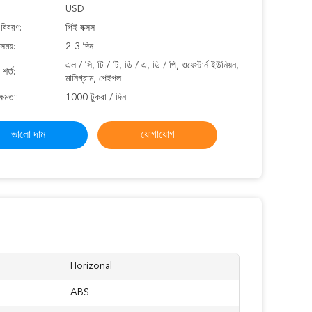
USD
 বিবরণ:
পিই বক্সস
সময়:
2-3 দিন
এল / সি, টি / টি, ডি / এ, ডি / পি, ওয়েস্টার্ন ইউনিয়ন,
শর্ত:
মানিগ্রাম, পেইপল
্ষমতা:
1000 টুকরা / দিন
ভালো দাম
যোগাযোগ
Horizonal
ABS